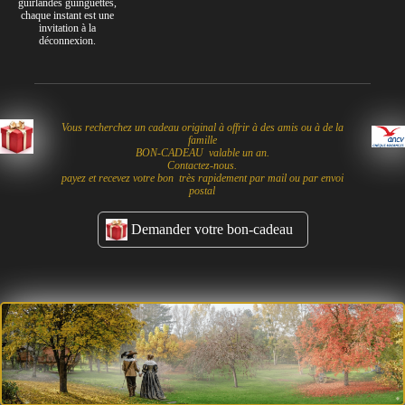
guirlandes guinguettes,
chaque instant est une
invitation à la
déconnexion.
Vous recherchez un cadeau original à offrir à des amis ou à de la
famille
BON-CADEAU valable un an.
Contactez-nous.
payez et recevez votre bon très rapidement par mail ou par envoi
postal
Demander votre bon-cadeau