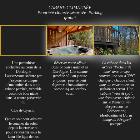
CABANE CLIMATISÉE
Propriété clôturée sécurisée. Parking
gratuit
Une parenthèse
Réservez votre séjour
La cabane dans les
enchantée au cœur de la
dans ce cadre naturel en
arbres "Pêcheur de
Dordogne
Dordogne. Une cabane
lune" avec un spa
Laissez-vous séduire par
perchée où l'on y hisse
couvert, une eau à 39°C
l'expérience unique
un panier pour le petit-
changée à chaque client,
d'une nuitée dans notre
déjeuner. Une ambiance
dans un environnement
cabane perchée, véritable
cocooning au rendez-
paisible et serein. Une
cocon de bois niché
vous.
cabane "wine & spa",
dans la nature préservée
une découverte originale
du
sur le thème du vin
Bergeracois, le
Clos de Cyrano.
Pécharmant,
Monbazillac et Duras,
Que ce soit pour admirer
image du Périgord
le coucher du soleil
pourpre.
depuis la terrasse ou
pour s'endormir sous la
lueur féerique de nos