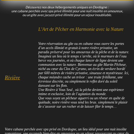
Découvrez nos deux hébergements uniques en Dordogne :
une cabane perchée avec spa privé illimité pour une nuit insolite en amoureux,
ou un gîte avec jacuzzi privé illimité pour un séjour inoubliable.
L’Art de Pêcher en Harmonie avec la Nature
Votre réservation au gîte ou en cabane vous ouvre les portes
d’un accès illimité et gratuit à notre rivière privative, un
paradis préservé pour les amoureux de la pêche et de la nature.
Imaginez un lieu où le temps s’arrête, où le murmure de l’eau
berce vos journées, et où chaque lancer de ligne devient une
communion avec la nature. Bienvenue au gîte Martin Pêcheur,
niché au cœur du Clos de Cyrano, un écrin de verdure bordé
par 600 mètres de rivière privative, sinueuse et mystérieuse. Ici,
Rivière
chaque méandre cache un trésor : une truite frétillante, une
écrevisse discrète, ou simplement le reflet doré du soleil
dansant sur les flots.
Une Rivière à Vous Seul , où la pêche devient une expérience
intime et exclusive, loin de l’agitation du monde.
Que vous soyez un pêcheur aguerri ou un rêveur en quête de
quiétude, notre rivière vous tend les bras. simplement le plaisir
de s’asseoir sur un rocher et de laisser filer le temps…
Votre cabane perchée avec spa privé en Dordogne, un lieu idéal pour une nuit insolite
romantique, une escapade bien-être en amoureux ou un séjour ressourçant au cœur du