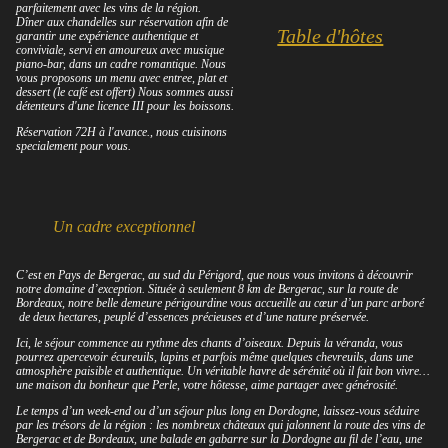
parfaitement avec les vins de la région.
Dîner aux chandelles sur réservation afin de
Table d'hôtes
garantir une expérience authentique et
conviviale, servi en amoureux avec musique
piano-bar, dans un cadre romantique. Nous
vous proposons un menu avec entree, plat et
dessert (le café est offert) Nous sommes aussi
détenteurs d'une licence III pour les boissons.
Réservation 72H à l'avance., nous cuisinons
specialement pour vous.
Un cadre exceptionnel
C’est en Pays de Bergerac, au sud du Périgord, que nous vous invitons à découvrir
notre domaine d’exception. Située à seulement 8 km de Bergerac, sur la route de
Bordeaux, notre belle demeure périgourdine vous accueille au cœur d’un parc arboré
de deux hectares, peuplé d’essences précieuses et d’une nature préservée.
Ici, le séjour commence au rythme des chants d’oiseaux. Depuis la véranda, vous
pourrez apercevoir écureuils, lapins et parfois même quelques chevreuils, dans une
atmosphère paisible et authentique. Un véritable havre de sérénité où il fait bon vivre…
une maison du bonheur que Perle, votre hôtesse, aime partager avec générosité.
Le temps d’un week-end ou d’un séjour plus long en Dordogne, laissez-vous séduire
par les trésors de la région : les nombreux châteaux qui jalonnent la route des vins de
Bergerac et de Bordeaux, une balade en gabarre sur la Dordogne au fil de l’eau, une