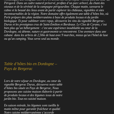
Périgord. Dans un cadre naturel préservé, profitez d’un parc arboré, du chant des
oiseaux et de la sérénité de la campagne périgourdine. Chaque matin, savourez le
calme et la beauté des lieux avant de partir explorer les châteaux, vignobles et sites
incontournables de la région. Notre domaine offre également une table d’hôtes bio, où
Perle prépare des plats méditerranéens à base de produits locaux et du jardin
biologique. Et pour sublimer votre repas, découvrez les vins du vignoble Bergerac–
Duras et les prestigieux crus de Saint-Émilion et Bordeaux. Le Clos de Cyrano, c’est
bien plus qu’un hébergement : c’est une expérience inoubliable au cœur de la
Dordogne, où détente, nature et gastronomie se rencontrent. Une aventure dans une
cabane dans les arbres de 2,50m de haut avec 9 marches, mieux qu'un l'hôtel de luxe
ou qu'un camping. Vous serez seul au monde.
Table d’hôtes bio en Dordogne –
Pays de Bergerac
Lors de votre séjour en Dordogne, au cœur du
vignoble Bergerac Duras, découvrez notre table
d’hôtes bio située en Pays de Bergerac, Nous
proposons une cuisine maison élaborée à partir
de produits locaux et des légumes issus de notre
jardin bio. Tout est cuisiné maison.
En saison estivale, les légumes sont cueillis le
matin même pour garantir fraîcheur et qualité.
Notre cuisine méditerranéenne s’accorde